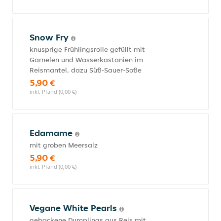
Snow Fry
knusprige Frühlingsrolle gefüllt mit
Garnelen und Wasserkastanien im
Reismantel, dazu Süß-Sauer-Soße
5,90 €
inkl. Pfand (0,00 €)
Edamame
mit groben Meersalz
5,90 €
inkl. Pfand (0,00 €)
Vegane White Pearls
gebackene Dumplings aus Reis mit